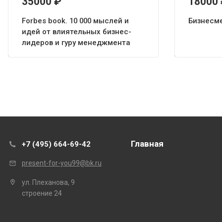
35000
₽
18000
Forbes book. 10 000 мыслей и
Бизнесм
идей от влиятельных бизнес-
лидеров и гуру менеджмента
Главная
+7 (495) 664-69-42
present-for-you99@bk.ru
ул. Плеханова, 9
строение 24