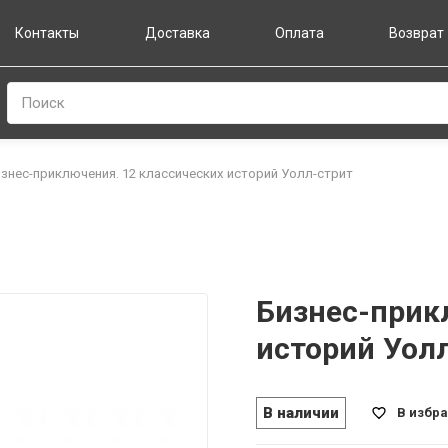
Контакты
Доставка
Оплата
Возврат
Поиск
знес-приключения. 12 классических историй Уолл-стрит
Бизнес-прик
историй Уол
В наличии
В избр