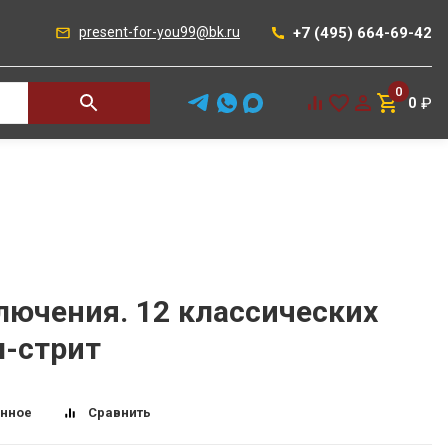
+7 (495) 664-69-42
present-for-you99@bk.ru
0
₽
0
лючения. 12 классических
л-стрит
анное
Сравнить