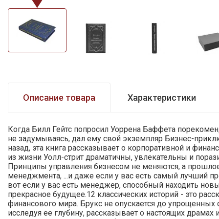
Описание товара
Характеристики
Когда Билл Гейтс попросил Уоррена Баффета порекоменд
не задумываясь, дал ему свой экземпляр Бизнес-прикл
назад, эта книга рассказывает о корпоративной и фина
из жизни Уолл-стрит драматичны, увлекательны и порази
Принципы управления бизнесом не меняются, а прошлое 
менеджмента, ...и даже если у вас есть самый лучший про
вот если у вас есть менеджер, способный находить но
прекрасное будущее.12 классических историй - это рас
финансового мира. Брукс не опускается до упрощенных 
исследуя ее глубину, рассказывает о настоящих драмах 