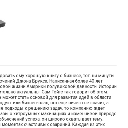
овать ему хорошую книгу о бизнесе, тот, ни минуты
ючений Джона Брукса. Написанная более 40 лет
нсовой жизни Америки полувековой давности. Истории
тельно актуальны. Сам Гейтс так говорит об этом:
может стать основой для развития идей в области
дукт или бизнес-план, это еще ничего не значит, а
вые подходы к решению задач, то компанию ждет
сказы о хитроумных махинациях и изменчивой природе
объяснений успеха, он широко охватывает тему,
и моментах счастливых озарений. Каждая из этих