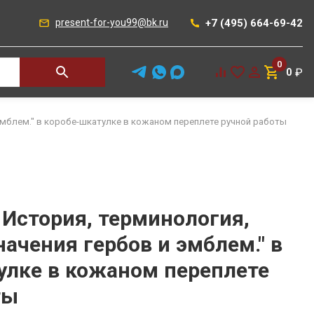
+7 (495) 664-69-42
present-for-you99@bk.ru
0
₽
0
 эмблем." в коробе-шкатулке в кожаном переплете ручной работы
 История, терминология,
ачения гербов и эмблем." в
улке в кожаном переплете
ты