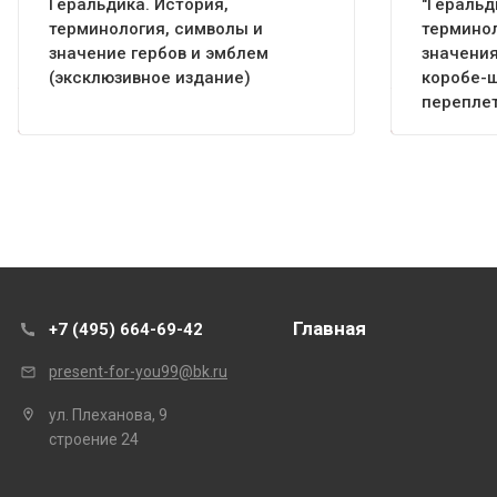
Геральдика. История,
"Геральд
терминология, символы и
терминол
значение гербов и эмблем
значения
(эксклюзивное издание)
коробе-ш
переплет
Главная
+7 (495) 664-69-42
present-for-you99@bk.ru
ул. Плеханова, 9
строение 24