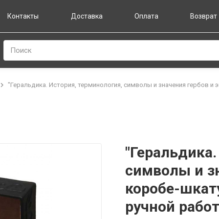
Контакты
Доставка
Оплата
Возврат
Поиск
"Геральдика. История, терминология, символы и значения гербов и
"Геральдика.
символы и зн
коробе-шкат
ручной рабо